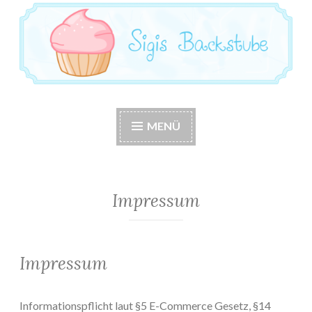
Sigis Backstube
Zum
Willkommen in meiner Backstube!
Inhalt
springen
MENÜ
Impressum
Impressum
Informationspflicht laut §5 E-Commerce Gesetz, §14