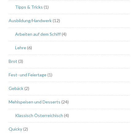
B
Tipps & Tricks
(1)
r
o
Ausbildung/Handwerk
(12)
w
n
Arbeiten auf dem Schiff
(4)
i
Lehre
(6)
e
-
Brot
(3)
D
e
Fest- und Feiertage
(1)
s
s
Gebäck
(2)
e
Mehlspeisen und Desserts
(24)
r
t
Klassisch Österreichisch
(4)
“
Quicky
(2)