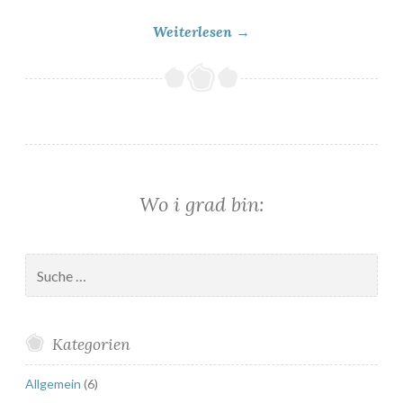
„
Weiterlesen
→
[
Q
u
i
c
k
y
Wo i grad bin:
]
V
a
Suche
n
nach:
i
l
Kategorien
l
e
Allgemein
(6)
-