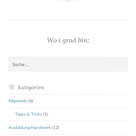
f
t
i
g
e
Wo i grad bin:
s
O
s
Suche
t
nach:
e
r
Kategorien
l
a
Allgemein
(6)
m
m
Tipps & Tricks
(1)
“
Ausbildung/Handwerk
(12)