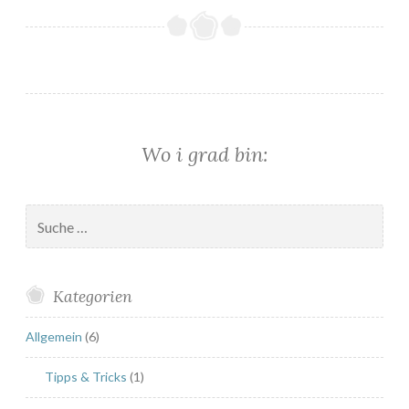
r
o
f
i
t
e
Wo i grad bin:
r
o
l
Suche
e
nach:
s
m
i
Kategorien
t
T
Allgemein
(6)
o
Tipps & Tricks
(1)
p
f