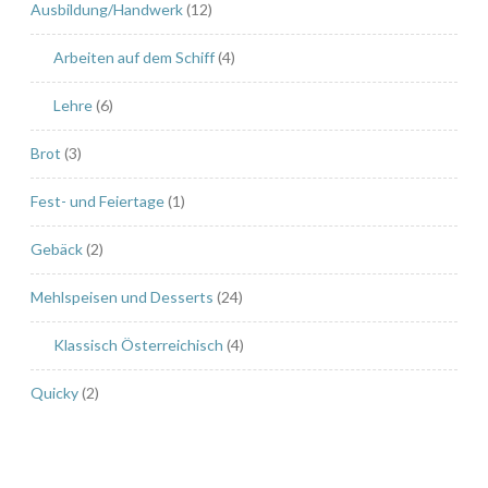
Ausbildung/Handwerk
(12)
e
n
Arbeiten auf dem Schiff
(4)
c
r
Lehre
(6)
e
Brot
(3)
m
e
Fest- und Feiertage
(1)
“
Gebäck
(2)
Mehlspeisen und Desserts
(24)
Klassisch Österreichisch
(4)
Quicky
(2)