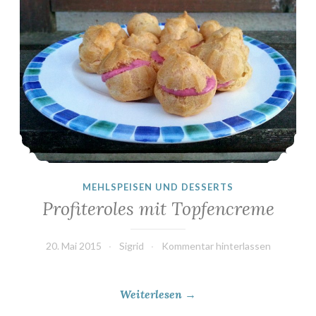
MEHLSPEISEN UND DESSERTS
Profiteroles mit Topfencreme
20. Mai 2015
Sigrid
Kommentar hinterlassen
„
Weiterlesen
→
P