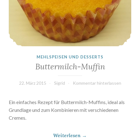
M
u
f
f
i
n
“
MEHLSPEISEN UND DESSERTS
Buttermilch-Muffin
22. März 2015
Sigrid
Kommentar hinterlassen
Ein einfaches Rezept für Buttermilch-Muffins, ideal als
Grundlage und zum Kombinieren mit verschiedenen
Cremes.
„
Weiterlesen
→