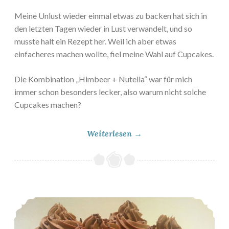
Meine Unlust wieder einmal etwas zu backen hat sich in
den letzten Tagen wieder in Lust verwandelt, und so
musste halt ein Rezept her. Weil ich aber etwas
einfacheres machen wollte, fiel meine Wahl auf Cupcakes.
Die Kombination „Himbeer + Nutella“ war für mich
immer schon besonders lecker, also warum nicht solche
Cupcakes machen?
„
Weiterlesen
→
P
r
o
j
Schoko-Cupcakes
e
k
t