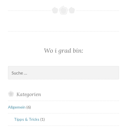
B
u
t
t
e
r
m
Wo i grad bin:
i
l
c
Suche
h
nach:
-
M
Kategorien
u
f
Allgemein
(6)
f
i
Tipps & Tricks
(1)
n